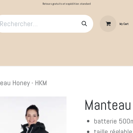
Retours gratuits et expédition standard
My Cart
​Le Cavalier
Cheval au repos
Cheval au travail
Produit
eau Honey - HKM
Manteau
batterie 500
taille réglable