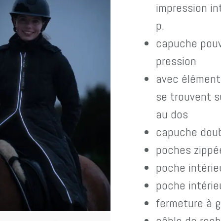
impression int
p.
capuche pouv
pression
avec élément
se trouvent su
au dos
capuche doub
poches zippé
poche intérie
poche intéri
fermeture à g
câble de rech