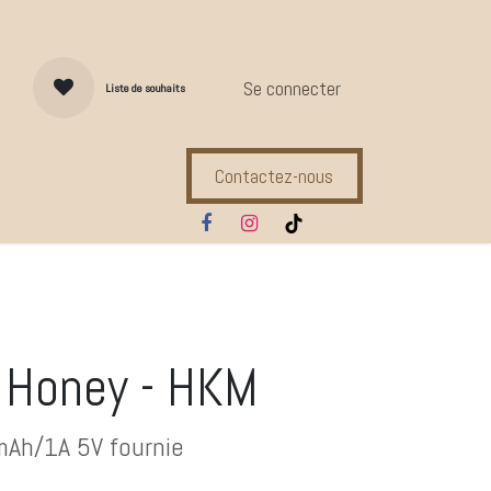
Se connecter
Liste de souhaits
Contactez-nous
s d'entretien
Compl. Alimentaires
Ecuries
Marques
 Honey - HKM
mAh/1A 5V fournie