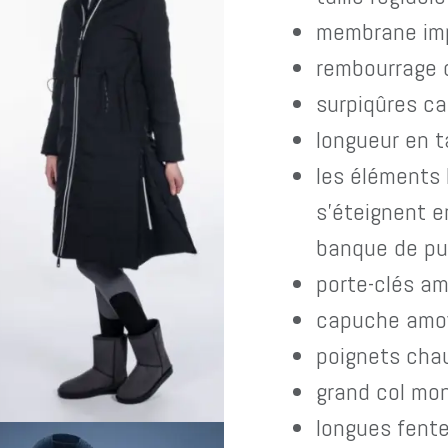
membrane im
rembourrage 
surpiqûres c
longueur en t
les éléments 
s'éteignent e
banque de pu
porte-clés am
capuche amovi
poignets cha
grand col mo
longues fente