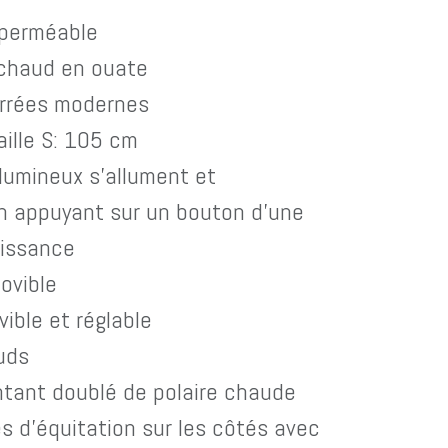
perméable
chaud en ouate
arrées modernes
aille S: 105 cm
lumineux s'allument et
n appuyant sur un bouton d'une
issance
ovible
ble et réglable
uds
ntant doublé de polaire chaude
s d'équitation sur les côtés avec