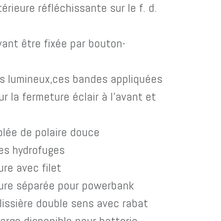
érieure réfléchissante sur le f. d.
ant être fixée par bouton-
s lumineux,ces bandes appliquées
r la fermeture éclair à l'avant et
lée de polaire douce
es hydrofuges
ure avec filet
eure séparée pour powerbank
lissière double sens avec rabat
arge disponible pour batterie