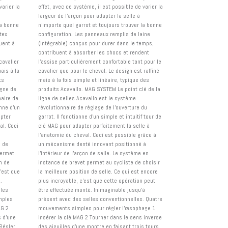
varier la
effet, avec ce système, il est possible de varier la
largeur de l'arçon pour adapter la selle à
la bonne
n'importe quel garrot et toujours trouver la bonne
tex
configuration. Les panneaux remplis de laine
uent à
(intégrable) conçus pour durer dans le temps,
contribuent à absorber les chocs et rendent
cavalier
l'assise particulièrement confortable tant pour le
ais à la
cavalier que pour le cheval. Le design est raffiné
ts
mais à la fois simple et linéaire, typique des
igne de
produits Acavallo. MAG SYSTEM Le point clé de la
naire de
ligne de selles Acavallo est le système
onne d'un
révolutionnaire de réglage de l'ouverture du
apter
garrot. Il fonctionne d'un simple et intuitif tour de
al. Ceci
clé MAG pour adapter parfaitement la selle à
é
l'anatomie du cheval. Ceci est possible grâce à
n de
un mécanisme denté innovant positionné à
permet
l'intérieur de l'arçon de selle. Le système en
n de
instance de brevet permet au cycliste de choisir
c'est que
la meilleure position de selle. Ce qui est encore
.
plus incroyable, c'est que cette opération peut
lles
être effectuée monté. Inimaginable jusqu'à
mples
présent avec des selles conventionnelles. Quatre
AG 2
mouvements simples pour régler l'œsophage 1
s d'une
Insérer la clé MAG 2 Tourner dans le sens inverse
Régler
des aiguilles d'une montre en faisant trois tours