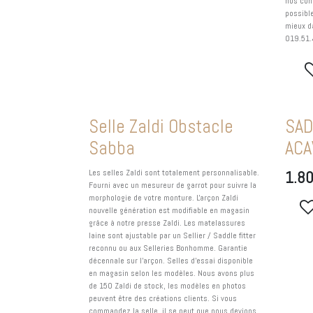
nos con
possible
mieux d
019.51.
Selle Zaldi Obstacle
SAD
Sabba
ACA
Les selles Zaldi sont totalement personnalisable.
1.8
Fourni avec un mesureur de garrot pour suivre la
morphologie de votre monture. L'arçon Zaldi
nouvelle génération est modifiable en magasin
grâce à notre presse Zaldi. Les matelassures
laine sont ajustable par un Sellier / Saddle fitter
reconnu ou aux Selleries Bonhomme. Garantie
décennale sur l'arçon. Selles d'essai disponible
en magasin selon les modèles. Nous avons plus
de 150 Zaldi de stock, les modèles en photos
peuvent être des créations clients. Si vous
commandez la selle, il se peut que nous devions