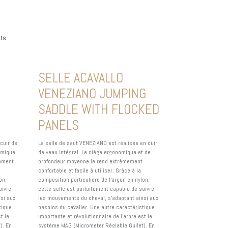
its
SELLE ACAVALLO
VENEZIANO JUMPING
SADDLE WITH FLOCKED
PANELS
cuir de
La selle de saut VENEZIANO est réalisée en cuir
omique
de veau intégral. Le siège ergonomique et de
mement
profondeur moyenne le rend extrêmement
confortable et facile à utiliser. Grâce à la
on,
composition particulière de l'arçon en nylon,
uivre
cette selle est parfaitement capable de suivre
si aux
les mouvements du cheval, s'adaptant ainsi aux
tique
besoins du cavalier. Une autre caractéristique
t le
importante et révolutionnaire de l'arbre est le
). En
système MAG (Micrometer Réglable Gullet). En