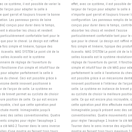
vec ce système, il est possible de varier la
effet, avec ce système, il est possible de 
de l'arçon pour adapter la selle à
largeur de l'arçon pour adapter la selle à
e quel garrot et toujours trouver la bonne
n'importe quel garrot et toujours trouver 
ration. Les panneaux garnis de laine
configuration. Les panneaux remplis de la
able) conçus pour durer dans le temps,
conçus pour durer dans le temps, contrib
uent à absorber les chocs et rendent
absorber les chocs et rendent l'assise
 particulièrement confortable tant pour le
particulièrement confortable tant pour le 
 que pour le cheval. Le design est raffiné
que pour le cheval. Le design est raffiné m
a fois simple et linéaire, typique des
fois simple et linéaire, typique des produi
s Acavallo. MAG SYSTEM Le point clé de la
Acavallo. MAG SYSTEM Le point clé de la l
 selles Acavallo est le système
selles Acavallo est le système révolution
onnaire de réglage de l'ouverture du
réglage de l'ouverture du garrot. Il foncti
Il fonctionne d'un simple et intuitif tour de
simple et intuitif tour de clé MAG pour ad
 pour adapter parfaitement la selle à
parfaitement la selle à l'anatomie du chev
ie du cheval. Ceci est possible grâce à
est possible grâce à un mécanisme dent
nisme denté innovant positionné à
innovant positionné à l'intérieur de l'arço
eur de l'arçon de selle. Le système en
selle. Le système en instance de brevet 
e de brevet permet au cycliste de choisir
au cycliste de choisir la meilleure positio
eure position de selle. Ce qui est encore
selle. Ce qui est encore plus incroyable, 
royable, c'est que cette opération peut
cette opération peut être effectuée monté
fectuée monté. Inimaginable jusqu'à
Inimaginable jusqu'à présent avec des se
 avec des selles conventionnelles. Quatre
conventionnelles. Quatre mouvements si
nts simples pour régler l'œsophage 1
pour régler l'œsophage 1 Insérer la clé M
 la clé MAG 2 Tourner dans le sens inverse
Tourner dans le sens inverse des aiguille
illes d'une montre en faisant trois tours
montre en faisant trois tours maximum 3 