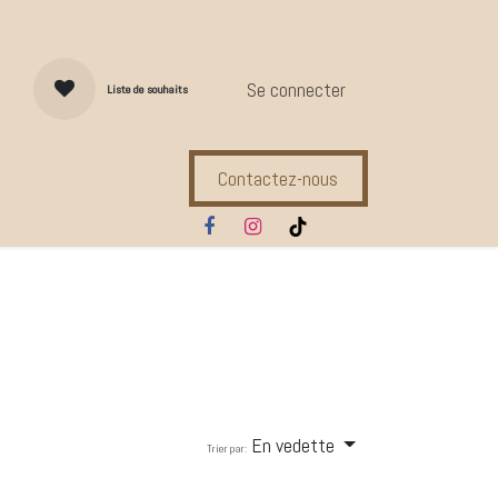
Se connecter
Liste de souhaits
Contactez-nous
s d'entretien
Compl. Alimentaires
Ecuries
Marques
En vedette
Trier par: