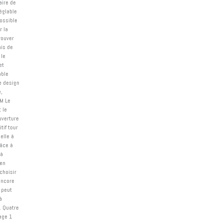
aire de
églable
possible
r la
rouver
nis de
 le
et
able
Le design
e,
EM Le
 le
uverture
tif tour
elle à
râce à
 à
 en
choisir
 encore
 peut
à
. Quatre
age 1