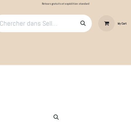
Retours gratuits et expédition standard
My Cart
​Le Cavalier
Cheval au repos
Cheval au travail
Produit