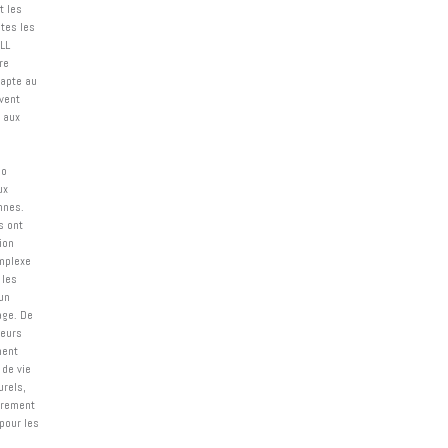
t les
tes les
LL
re
adapte au
uvent
 aux
lo
ux
nnes.
s ont
ion
omplexe
 les
un
age. De
teurs
ment
 de vie
urels,
èrement
pour les