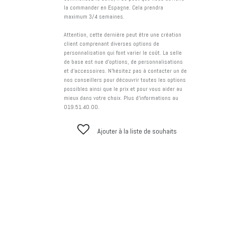
la commander en Espagne. Cela prendra
maximum 3/4 semaines.
Attention, cette dernière peut être une création
client comprenant diverses options de
personnalisation qui font varier le coût. La selle
de base est nue d'options, de personnalisations
et d'accessoires. N'hésitez pas à contacter un de
nos conseillers pour découvrir toutes les options
possibles ainsi que le prix et pour vous aider au
mieux dans votre choix. Plus d'informations au
019.51.40.00.
Ajouter à la liste de souhaits