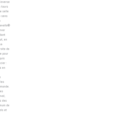
 inverse
s tours
e selle
e sens
a
cavallo®
rver
dant
ut, en
sa
roite de
ue pour
quis
cier :
s en
e
 les
u monde.
des
val,
c des
imum de
els et