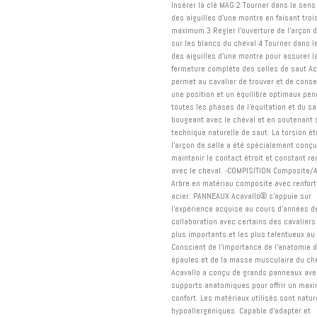
Insérer la clé MAG 2 Tourner dans le sens
des aiguilles d'une montre en faisant troi
maximum 3 Régler l'ouverture de l'arçon d
sur les blancs du cheval 4 Tourner dans l
des aiguilles d'une montre pour assurer l
fermeture complète des selles de saut A
permet au cavalier de trouver et de conse
une position et un équilibre optimaux pen
toutes les phases de l'équitation et du sa
bougeant avec le cheval et en soutenant 
technique naturelle de saut. La torsion ét
l'arçon de selle a été spécialement conç
maintenir le contact étroit et constant re
avec le cheval. -COMPISITION Composite/A
Arbre en matériau composite avec renfort
acier. PANNEAUX Acavallo® s'appuie sur
l'expérience acquise au cours d'années d
collaboration avec certains des cavaliers
plus importants et les plus talentueux a
Conscient de l'importance de l'anatomie 
épaules et de la masse musculaire du che
Acavallo a conçu de grands panneaux ave
supports anatomiques pour offrir un max
confort. Les matériaux utilisés sont natur
hypoallergéniques. Capable d'adapter et