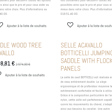
seillers pour découvrir toutes les options
nos conseillers pour découvrir toutes les
s ainsi que le prix et pour vous aider au
possibles ainsi que le prix et pour vous a
ans votre choix. Plus d'informations au
mieux dans votre choix. Plus d'informatio
40.00.
019.51.40.00.
Ajouter à la liste de souhaits
Ajouter à la liste de souh
DLE WOOD TREE
SELLE ACAVALLO
VALLO
BOTTICELLI JUMPIN
SADDLE WITH FLOC
08,81
€
2.574,90
€
PANELS
Ajouter à la liste de souhaits
La selle de saut BOTTICELLI est réalisée e
de veau entièrement double. Le siège
ergonomique et de profondeur moyenne le
extrêmement confortable et facile à utilis
Grâce à la composition particulière de l'a
nylon, cette selle est parfaitement capab
suivre les mouvements du cheval, s'adap
ainsi aux besoins du cavalier. Une autre