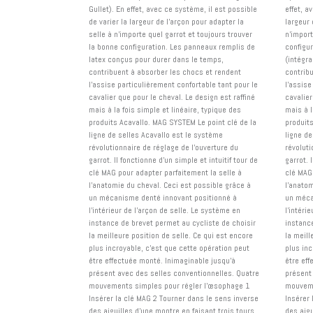
Gullet). En effet, avec ce système, il est possible
effet, a
de varier la largeur de l'arçon pour adapter la
largeur 
selle à n'importe quel garrot et toujours trouver
n'import
la bonne configuration. Les panneaux remplis de
configu
latex conçus pour durer dans le temps,
(intégr
contribuent à absorber les chocs et rendent
contrib
l'assise particulièrement confortable tant pour le
l'assise
cavalier que pour le cheval. Le design est raffiné
cavalier
mais à la fois simple et linéaire, typique des
mais à l
produits Acavallo. MAG SYSTEM Le point clé de la
produit
ligne de selles Acavallo est le système
ligne de
révolutionnaire de réglage de l'ouverture du
révoluti
garrot. Il fonctionne d'un simple et intuitif tour de
garrot. 
clé MAG pour adapter parfaitement la selle à
clé MAG
l'anatomie du cheval. Ceci est possible grâce à
l'anatom
un mécanisme denté innovant positionné à
un méca
l'intérieur de l'arçon de selle. Le système en
l'intéri
instance de brevet permet au cycliste de choisir
instanc
la meilleure position de selle. Ce qui est encore
la meill
plus incroyable, c'est que cette opération peut
plus inc
être effectuée monté. Inimaginable jusqu'à
être ef
présent avec des selles conventionnelles. Quatre
présent
mouvements simples pour régler l'œsophage 1
mouveme
Insérer la clé MAG 2 Tourner dans le sens inverse
Insérer
des aiguilles d'une montre en faisant trois tours
des aigu