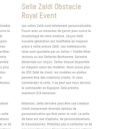
e
Selle Zaldi Obstacle
Royal Event
lisable.
Les selles Zaldi sont totalement personnalisable.
ivre la
Fourni avec un mesureur de garrot pour suivre la
di
morphologie de votre monture. L'arçon Zaldi
gasin
nouvelle génération est modifiable en magasin
ures
grâce à notre presse Zaldi. Les matelassures
e fitter
laine sont ajustable par un Sellier / Saddle fitter
ntie
reconnu ou aux Selleries Bonhomme. Garantie
onible
décennale sur l'arçon. Selles d'essai disponible
s plus
en magasin selon les modèles. Nous avons plus
otos
de 150 Zaldi de stock, les modèles en photos
us
peuvent être des créations clients. Si vous
devions
commandez la selle, il se peut que nous devions
la commander en Espagne. Cela prendra
maximum 3/4 semaines.
éation
Attention, cette dernière peut être une création
client comprenant diverses options de
a selle
personnalisation qui font varier le coût. La selle
sations
de base est nue d'options, de personnalisations
er un de
et d'accessoires. N'hésitez pas à contacter un de