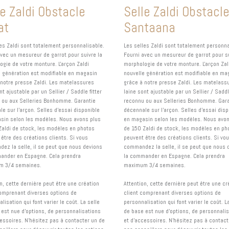
le Zaldi Obstacle
Selle Zaldi Obstacl
at
Santaana
les Zaldi sont totalement personnalisable.
Les selles Zaldi sont totalement personna
avec un mesureur de garrot pour suivre la
Fourni avec un mesureur de garrot pour su
ogie de votre monture. L'arçon Zaldi
morphologie de votre monture. L'arçon Zal
e génération est modifiable en magasin
nouvelle génération est modifiable en ma
 notre presse Zaldi. Les matelassures
grâce à notre presse Zaldi. Les matelass
nt ajustable par un Sellier / Saddle fitter
laine sont ajustable par un Sellier / Saddl
 ou aux Selleries Bonhomme. Garantie
reconnu ou aux Selleries Bonhomme. Gara
e sur l'arçon. Selles d'essai disponible
décennale sur l'arçon. Selles d'essai disp
sin selon les modèles. Nous avons plus
en magasin selon les modèles. Nous avon
Zaldi de stock, les modèles en photos
de 150 Zaldi de stock, les modèles en ph
être des créations clients. Si vous
peuvent être des créations clients. Si vo
ez la selle, il se peut que nous devions
commandez la selle, il se peut que nous 
ander en Espagne. Cela prendra
la commander en Espagne. Cela prendra
m 3/4 semaines.
maximum 3/4 semaines.
n, cette dernière peut être une création
Attention, cette dernière peut être une cr
comprenant diverses options de
client comprenant diverses options de
lisation qui font varier le coût. La selle
personnalisation qui font varier le coût. L
 est nue d'options, de personnalisations
de base est nue d'options, de personnali
cessoires. N'hésitez pas à contacter un de
et d'accessoires. N'hésitez pas à contact