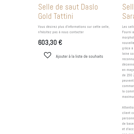
Selle de saut Daslo
Sel
Gold Tattini
Sar
Vous désirez plus d'informations sur cette selle,
Les sel
n'hésitez pas à nous contacter
Fourni 
morphol
603,30
€
nouvell
grâce à
laine so
Ajouter à la liste de souhaits
reconnu
décennal
en maga
de 150 
peuvent 
command
la comm
maximu
Attentio
client 
personna
de base
et d'ac