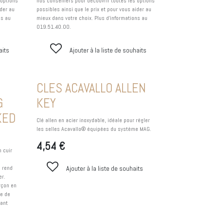
 options
nos conseillers pour découvrir toutes les options
ider au
possibles ainsi que le prix et pour vous aider au
ns au
mieux dans votre choix. Plus d'informations au
019.51.40.00.
aits
Ajouter à la liste de souhaits
CLES ACAVALLO ALLEN
G
KEY
KED
Clé allen en acier inoxydable, idéale pour régler
les selles Acavallo® équipées du système MAG.
4,54
€
n cuir
 rend
Ajouter à la liste de souhaits
er.
rçon en
le de
tant