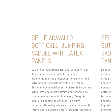
SELLE ACAVALLO
SEL
BOTTICELLI JUMPING
GUT
SADDLE WITH LATEX
SAD
PANELS
PA
La selle de saut BOTTICELLI est réalisée en cuir
La sell
de veau entièrement double. Le siège
veau en
ergonomique et de profondeur moyenne le rend
et de p
extrêmement confortable et facile à utiliser.
conforta
Grâce à la composition particulière de l'arçon en
composit
nylon, cette selle est parfaitement capable de
cette s
suivre les mouvements du cheval, s'adaptant
les mou
ainsi aux besoins du cavalier. Une autre
besoins
caractéristique importante et révolutionnaire de
importan
l'arbre est le système MAG (Micrometer Réglable
système