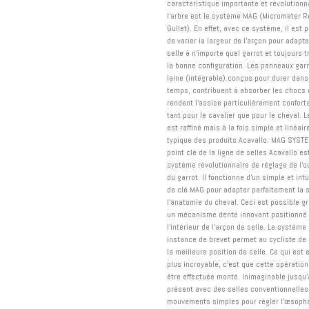
caractéristique importante et révolutionn
l'arbre est le système MAG (Micrometer R
Gullet). En effet, avec ce système, il est 
de varier la largeur de l'arçon pour adapte
selle à n'importe quel garrot et toujours t
la bonne configuration. Les panneaux gar
laine (intégrable) conçus pour durer dans
temps, contribuent à absorber les chocs 
rendent l'assise particulièrement confort
tant pour le cavalier que pour le cheval. 
est raffiné mais à la fois simple et linéair
typique des produits Acavallo. MAG SYST
point clé de la ligne de selles Acavallo est
système révolutionnaire de réglage de l'o
du garrot. Il fonctionne d'un simple et intui
de clé MAG pour adapter parfaitement la s
l'anatomie du cheval. Ceci est possible g
un mécanisme denté innovant positionné
l'intérieur de l'arçon de selle. Le système
instance de brevet permet au cycliste de 
la meilleure position de selle. Ce qui est
plus incroyable, c'est que cette opération
être effectuée monté. Inimaginable jusqu'
présent avec des selles conventionnelles
mouvements simples pour régler l'œsoph