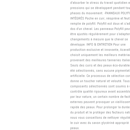
d'absorber le stress du travail quotidien e
pressions qui se développent pendant tou
phases du mouvement. -PANNEAUX POLYFI
INTÉGRÉS Poche en cuir, néoprène et feut
remplie de polyfill. Polyfill est doux et s’
dos d’un cheval. Les panneaux Polyfill pe
être ajustés régulièrement pour s'adapter
changements à mesure que le cheval se
développe. INFO & ENTRETIEN Pour une
production exclusive et innovante, Acaval
choisit uniquement les meilleurs matéria
provenant des meilleures tanneries italie
Seuls des cuirs et des peaux éco-durable
été sélectionnés, sans aucune pigmentat
artificielle. Ce processus de sélection c
donne un toucher naturel et velouté. Tous
composants sélectionnés sont soumis à 
contrôle qualité rigoureux avant assembl
par leur nature, un certain nombre de fac
externes peuvent provoquer un vieillisse
rapide des peaux. Pour prolonger la durée
du produit et le protéger des facteurs nat
nous vous conseillons de nettoyer réguli
le cuir avec du savon glycériné approprié 
peaux.