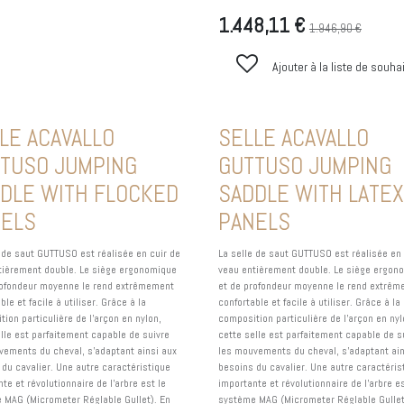
1.448,11
€
1.946,90
€
Ajouter à la liste de souha
LE ACAVALLO
SELLE ACAVALLO
TUSO JUMPING
GUTTUSO JUMPING
DLE WITH FLOCKED
SADDLE WITH LATEX
NELS
PANELS
e de saut GUTTUSO est réalisée en cuir de
La selle de saut GUTTUSO est réalisée en 
tièrement double. Le siège ergonomique
veau entièrement double. Le siège ergon
rofondeur moyenne le rend extrêmement
et de profondeur moyenne le rend extrê
ble et facile à utiliser. Grâce à la
confortable et facile à utiliser. Grâce à la
ion particulière de l'arçon en nylon,
composition particulière de l'arçon en nyl
elle est parfaitement capable de suivre
cette selle est parfaitement capable de s
vements du cheval, s'adaptant ainsi aux
les mouvements du cheval, s'adaptant ain
 du cavalier. Une autre caractéristique
besoins du cavalier. Une autre caractéris
te et révolutionnaire de l'arbre est le
importante et révolutionnaire de l'arbre es
 MAG (Micrometer Réglable Gullet). En
système MAG (Micrometer Réglable Gullet