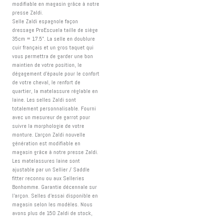
modifiable en magasin grâce à notre
presse Zaldi.
Selle Zaldi espagnole façon
dressage ProEscuela taille de siège
35cm = 17.5". La selle en doublure
cuir français et un gros taquet qui
vous permettra de garder une bon
maintien de votre position, le
dégagement d'épaule pour le confort
de votre cheval, le renfort de
quartier, la matelassure réglable en
laine. Les selles Zaldi sont
totalement personnalisable. Fourni
avec un mesureur de garrot pour
suivre la morphologie de votre
monture. L'arçon Zaldi nouvelle
génération est modifiable en
magasin grâce à notre presse Zaldi.
Les matelassures laine sont
ajustable par un Sellier / Saddle
fitter reconnu ou aux Selleries
Bonhomme. Garantie décennale sur
l'arçon. Selles d'essai disponible en
magasin selon les modèles. Nous
avons plus de 150 Zaldi de stock,