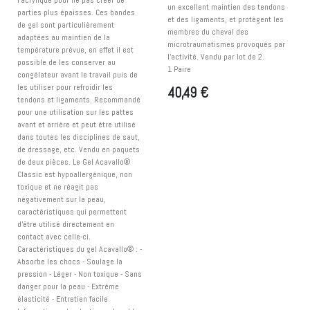
un excellent maintien des tendons
parties plus épaisses. Ces bandes
et des ligaments, et protègent les
de gel sont particulièrement
membres du cheval des
adaptées au maintien de la
microtraumatismes provoqués par
température prévue, en effet il est
l'activité. Vendu par lot de 2.
possible de les conserver au
1 Paire
congélateur avant le travail puis de
les utiliser pour refroidir les
40,49
€
tendons et ligaments. Recommandé
pour une utilisation sur les pattes
avant et arrière et peut être utilisé
dans toutes les disciplines de saut,
de dressage, etc. Vendu en paquets
de deux pièces. Le Gel Acavallo®
Classic est hypoallergénique, non
toxique et ne réagit pas
négativement sur la peau,
caractéristiques qui permettent
d'être utilisé directement en
contact avec celle-ci.
Caractéristiques du gel Acavallo® : -
Absorbe les chocs - Soulage la
pression - Léger - Non toxique - Sans
danger pour la peau - Extrême
élasticité - Entretien facile