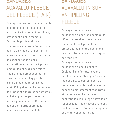
BANDAGES
BANDAGES
ACAVALLO FLEECE
ACAVALLO IN SOFT
GEL FLEECE (PAIR)
ANTIPILLING
FLEECE
Bandages Acavallo® en polaire anti-
boulochage et gel classique. Ils
Bandages en polaire anti-
absorbent efficacement les chocs,
boulochage en édition spéciale. Ils
protégeant ainsi le membre.
offrent un excellent maintien des
Ces bandages Acavallo sont
tendons et des ligaments, et
composés d'une première partie en
protègent les membres du cheval
polaire suivi du gel et pour finir à
des microtraumatismes provoqués
nouveau en polaire. Créé pour offrir
par l'activité.
un excellent soutien aux
Bandages en polaire anti-
articulations et pour protéger les
boulochage de haute qualité,
jambes des chevaux des micro-
équipés d'une fermeture velcro
traumatismes provoqués par un
durable qui peut être ajustée selon
travail intense ou l'aggravation
les besoins. La combinaison de
d'anciennes blessures. L'effet
matériaux de haute qualité rend ces
adhésif du gel empêche les bandes
bandages extrêmement respirants
de glisser et adhère parfaitement au
et confortables. Le patch en
molleton pour ne pas créer de
caoutchouc avec le logo Acavallo en
parties plus épaisses. Ces bandes
relief et le lettrage Acavallo rendent
de gel sont particulièrement
les bandeaux extrêmement élégants
adaptées au maintien de la
et stylés. Vendu par lot de 4.