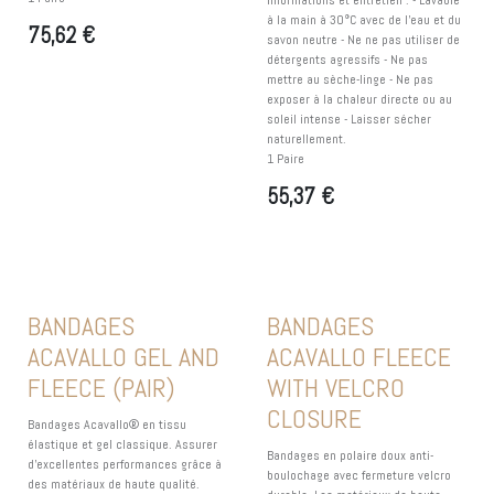
Informations et entretien : - Lavable
à la main à 30°C avec de l'eau et du
75,62
€
savon neutre - Ne ne pas utiliser de
détergents agressifs - Ne pas
mettre au sèche-linge - Ne pas
exposer à la chaleur directe ou au
soleil intense - Laisser sécher
naturellement.
1 Paire
55,37
€
BANDAGES
BANDAGES
ACAVALLO GEL AND
ACAVALLO FLEECE
FLEECE (PAIR)
WITH VELCRO
CLOSURE
Bandages Acavallo® en tissu
élastique et gel classique. Assurer
Bandages en polaire doux anti-
d’excellentes performances grâce à
boulochage avec fermeture velcro
des matériaux de haute qualité.