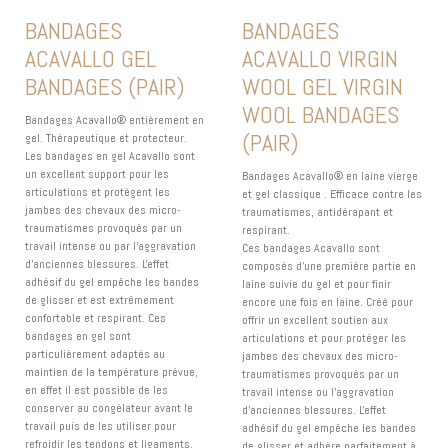
BANDAGES
BANDAGES
ACAVALLO GEL
ACAVALLO VIRGIN
BANDAGES (PAIR)
WOOL GEL VIRGIN
WOOL BANDAGES
Bandages Acavallo® entièrement en
(PAIR)
gel. Thérapeutique et protecteur.
Les bandages en gel Acavallo sont
un excellent support pour les
Bandages Acavallo® en laine vierge
articulations et protègent les
et gel classique . Efficace contre les
jambes des chevaux des micro-
traumatismes, antidérapant et
traumatismes provoqués par un
respirant.
travail intense ou par l'aggravation
Ces bandages Acavallo sont
d'anciennes blessures. L'effet
composés d'une première partie en
adhésif du gel empêche les bandes
laine suivie du gel et pour finir
de glisser et est extrêmement
encore une fois en laine. Créé pour
confortable et respirant. Ces
offrir un excellent soutien aux
bandages en gel sont
articulations et pour protéger les
particulièrement adaptés au
jambes des chevaux des micro-
maintien de la température prévue,
traumatismes provoqués par un
en effet il est possible de les
travail intense ou l'aggravation
conserver au congélateur avant le
d'anciennes blessures. L'effet
travail puis de les utiliser pour
adhésif du gel empêche les bandes
refroidir les tendons et ligaments.
de glisser et adhère parfaitement à