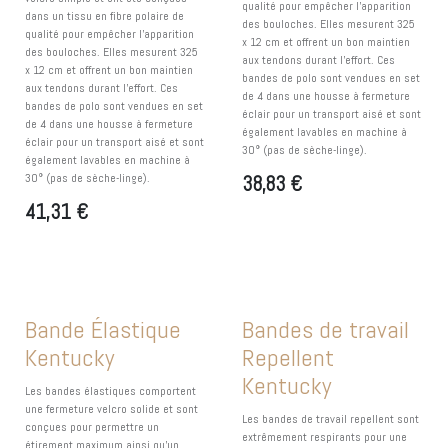
qualité pour empêcher l’apparition
dans un tissu en fibre polaire de
des bouloches. Elles mesurent 325
qualité pour empêcher l’apparition
x 12 cm et offrent un bon maintien
des bouloches. Elles mesurent 325
aux tendons durant l’effort. Ces
x 12 cm et offrent un bon maintien
bandes de polo sont vendues en set
aux tendons durant l’effort. Ces
de 4 dans une housse à fermeture
bandes de polo sont vendues en set
éclair pour un transport aisé et sont
de 4 dans une housse à fermeture
également lavables en machine à
éclair pour un transport aisé et sont
30° (pas de sèche-linge).
également lavables en machine à
30° (pas de sèche-linge).
38,83
€
41,31
€
Bande Élastique
Bandes de travail
Kentucky
Repellent
Kentucky
Les bandes élastiques comportent
une fermeture velcro solide et sont
Les bandes de travail repellent sont
conçues pour permettre un
extrêmement respirants pour une
étirement maximum ainsi qu’un