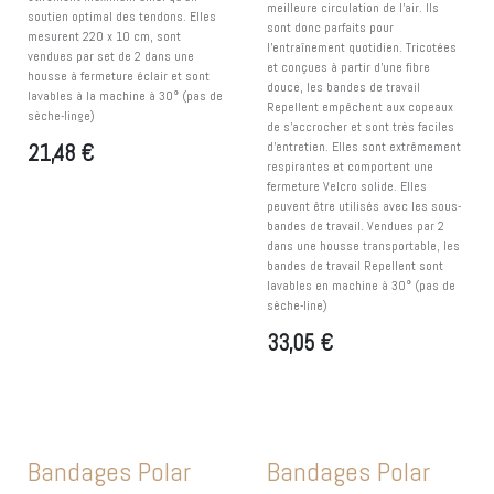
meilleure circulation de l'air. Ils
soutien optimal des tendons. Elles
sont donc parfaits pour
mesurent 220 x 10 cm, sont
l'entraînement quotidien. Tricotées
vendues par set de 2 dans une
et conçues à partir d'une fibre
housse à fermeture éclair et sont
douce, les bandes de travail
lavables à la machine à 30° (pas de
Repellent empêchent aux copeaux
sèche-linge)
de s'accrocher et sont très faciles
d'entretien. Elles sont extrêmement
21,48
€
respirantes et comportent une
fermeture Velcro solide. Elles
peuvent être utilisés avec les sous-
bandes de travail. Vendues par 2
dans une housse transportable, les
bandes de travail Repellent sont
lavables en machine à 30° (pas de
sèche-line)
33,05
€
Bandages Polar
Bandages Polar