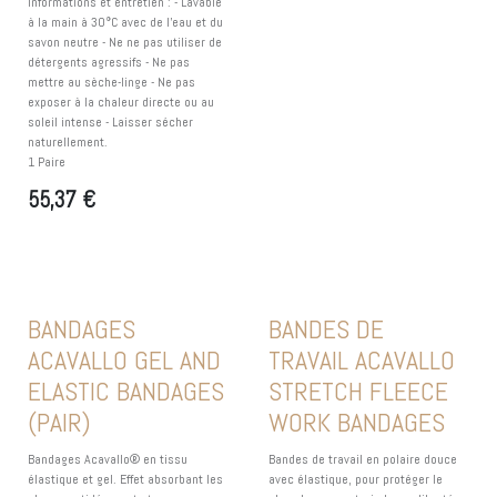
Informations et entretien : - Lavable
à la main à 30°C avec de l'eau et du
savon neutre - Ne ne pas utiliser de
détergents agressifs - Ne pas
mettre au sèche-linge - Ne pas
exposer à la chaleur directe ou au
soleil intense - Laisser sécher
naturellement.
1 Paire
55,37
€
BANDAGES
BANDES DE
ACAVALLO GEL AND
TRAVAIL ACAVALLO
ELASTIC BANDAGES
STRETCH FLEECE
(PAIR)
WORK BANDAGES
Bandages Acavallo® en tissu
Bandes de travail en polaire douce
élastique et gel. Effet absorbant les
avec élastique, pour protéger le