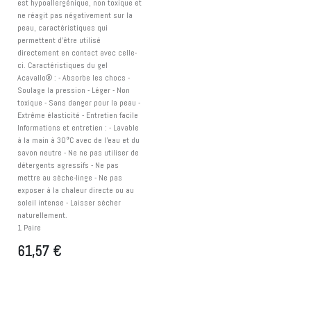
est hypoallergénique, non toxique et
ne réagit pas négativement sur la
peau, caractéristiques qui
permettent d'être utilisé
directement en contact avec celle-
ci. Caractéristiques du gel
Acavallo® : - Absorbe les chocs -
Soulage la pression - Léger - Non
toxique - Sans danger pour la peau -
Extrême élasticité - Entretien facile
Informations et entretien : - Lavable
à la main à 30°C avec de l'eau et du
savon neutre - Ne ne pas utiliser de
détergents agressifs - Ne pas
mettre au sèche-linge - Ne pas
exposer à la chaleur directe ou au
soleil intense - Laisser sécher
naturellement.
1 Paire
61,57
€