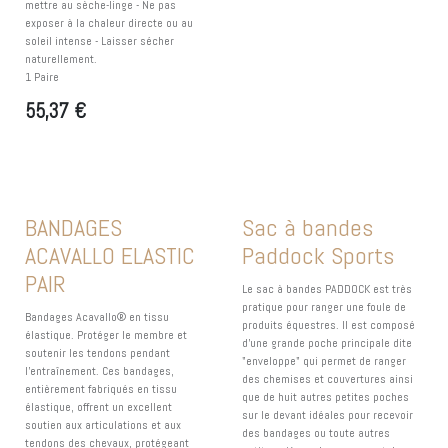
mettre au sèche-linge - Ne pas
exposer à la chaleur directe ou au
soleil intense - Laisser sécher
naturellement.
1 Paire
55,37
€
BANDAGES
Sac à bandes
ACAVALLO ELASTIC
Paddock Sports
PAIR
Le sac à bandes PADDOCK est très
pratique pour ranger une foule de
Bandages Acavallo® en tissu
produits équestres. Il est composé
élastique. Protéger le membre et
d'une grande poche principale dite
soutenir les tendons pendant
"enveloppe" qui permet de ranger
l'entraînement. Ces bandages,
des chemises et couvertures ainsi
entièrement fabriqués en tissu
que de huit autres petites poches
élastique, offrent un excellent
sur le devant idéales pour recevoir
soutien aux articulations et aux
des bandages ou toute autres
tendons des chevaux, protégeant