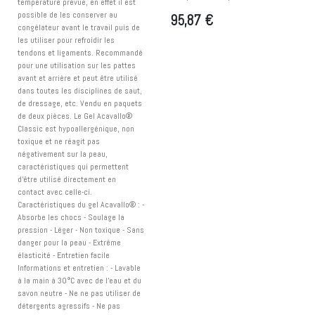
température prévue, en effet il est
possible de les conserver au
95,87
€
congélateur avant le travail puis de
les utiliser pour refroidir les
tendons et ligaments. Recommandé
pour une utilisation sur les pattes
avant et arrière et peut être utilisé
dans toutes les disciplines de saut,
de dressage, etc. Vendu en paquets
de deux pièces. Le Gel Acavallo®
Classic est hypoallergénique, non
toxique et ne réagit pas
négativement sur la peau,
caractéristiques qui permettent
d'être utilisé directement en
contact avec celle-ci.
Caractéristiques du gel Acavallo® : -
Absorbe les chocs - Soulage la
pression - Léger - Non toxique - Sans
danger pour la peau - Extrême
élasticité - Entretien facile
Informations et entretien : - Lavable
à la main à 30°C avec de l'eau et du
savon neutre - Ne ne pas utiliser de
détergents agressifs - Ne pas