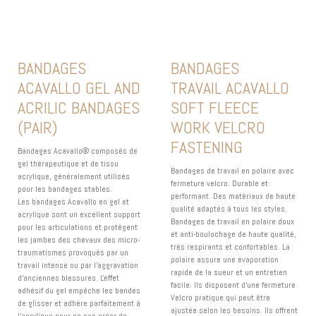
BANDAGES
BANDAGES
ACAVALLO GEL AND
TRAVAIL ACAVALLO
ACRILIC BANDAGES
SOFT FLEECE
(PAIR)
WORK VELCRO
FASTENING
Bandages Acavallo® composés de
gel thérapeutique et de tissu
Bandages de travail en polaire avec
acrylique, généralement utilisés
fermeture velcro. Durable et
pour les bandages stables.
performant. Des matériaux de haute
Les bandages Acavallo en gel et
qualité adaptés à tous les styles.
acrylique sont un excellent support
Bandages de travail en polaire doux
pour les articulations et protègent
et anti-boulochage de haute qualité,
les jambes des chevaux des micro-
très respirants et confortables. La
traumatismes provoqués par un
polaire assure une évaporation
travail intense ou par l'aggravation
rapide de la sueur et un entretien
d'anciennes blessures. L'effet
facile. Ils disposent d'une fermeture
adhésif du gel empêche les bandes
Velcro pratique qui peut être
de glisser et adhère parfaitement à
ajustée selon les besoins. Ils offrent
l'acrylique pour ne pas créer de