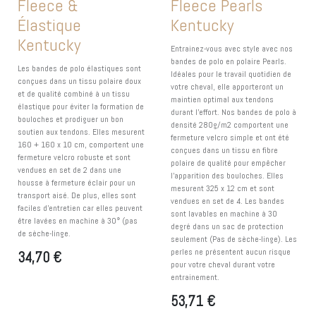
Fleece &
Fleece Pearls
Élastique
Kentucky
Kentucky
Entrainez-vous avec style avec nos
bandes de polo en polaire Pearls.
Les bandes de polo élastiques sont
Idéales pour le travail quotidien de
conçues dans un tissu polaire doux
votre cheval, elle apporteront un
et de qualité combiné à un tissu
maintien optimal aux tendons
élastique pour éviter la formation de
durant l'effort. Nos bandes de polo à
bouloches et prodiguer un bon
densité 280g/m2 comportent une
soutien aux tendons. Elles mesurent
fermeture velcro simple et ont été
160 + 160 x 10 cm, comportent une
conçues dans un tissu en fibre
fermeture velcro robuste et sont
polaire de qualité pour empêcher
vendues en set de 2 dans une
l’apparition des bouloches. Elles
housse à fermeture éclair pour un
mesurent 325 x 12 cm et sont
transport aisé. De plus, elles sont
vendues en set de 4. Les bandes
faciles d’entretien car elles peuvent
sont lavables en machine à 30
être lavées en machine à 30° (pas
degré dans un sac de protection
de sèche-linge.
seulement (Pas de sèche-linge). Les
perles ne présentent aucun risque
34,70
€
pour votre cheval durant votre
entrainement.
53,71
€