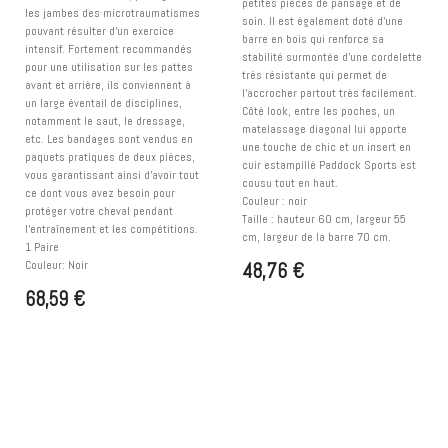
petites pièces de pansage et de
les jambes des microtraumatismes
soin. Il est également doté d'une
pouvant résulter d'un exercice
barre en bois qui renforce sa
intensif. Fortement recommandés
stabilité surmontée d'une cordelette
pour une utilisation sur les pattes
très résistante qui permet de
avant et arrière, ils conviennent à
l'accrocher partout très facilement.
un large éventail de disciplines,
Côté look, entre les poches, un
notamment le saut, le dressage,
matelassage diagonal lui apporte
etc. Les bandages sont vendus en
une touche de chic et un insert en
paquets pratiques de deux pièces,
cuir estampillé Paddock Sports est
vous garantissant ainsi d'avoir tout
cousu tout en haut.
ce dont vous avez besoin pour
Couleur : noir
protéger votre cheval pendant
Taille : hauteur 60 cm, largeur 55
l'entraînement et les compétitions.
cm, largeur de la barre 70 cm.
1 Paire
Couleur: Noir
48,76
€
68,59
€