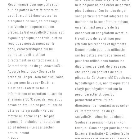
Recommandé pour une utilisation
la laine pour ne pas créer de parties
sur les pattes avant et arrière et
plus épaisses. Ces bandes de gel
peut être utilisé dans toutes les
sont particulièrement adaptées au
disciplines de saut, de dressage,
maintien de la température prévue,
etc. Vendu en paquets de deux
en effet il est possible de les
pièces. Le Gel Acavallo® Classic est
conserver au congélateur avant le
hypoallergénique, non toxique et ne
travail puis de les utiliser pour
réagit pas négativement sur la
refroidir les tendons et ligaments.
peau, caractéristiques qui lui
Recommandé pour une utilisation
permettent d'être utilisé
sur les pattes avant et arrière et
directement en contact avec elle.
peut être utilisé dans toutes les
Caractéristiques du gel Acavallo® : -
disciplines de saut, de dressage,
Absorbe les chocs - Soulage la
etc. Vendu en paquets de deux
pression - Léger - Non toxique - Sans
pièces. Le Gel Acavallo® Classic est
danger pour la peau - Extrême
hypoallergénique, non toxique et ne
élasticité - Entretien facile
réagit pas négativement sur la
Informations et entretien : - Lavable
peau, caractéristiques qui
à la main à 30°C avec de l'eau et du
permettent d'être utilisé
savon neutre - Ne ne pas utiliser de
directement en contact avec celle-
détergents agressifs - Ne pas
ci. Caractéristiques du gel
mettre au sèche-linge - Ne pas
Acavallo® : - Absorbe les chocs -
exposer à la chaleur directe ou au
Soulage la pression - Léger - Non
soleil intense - Laisser sécher
toxique - Sans danger pour la peau -
naturellement.
Extrême élasticité - Entretien facile
1 Paire