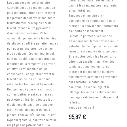
durable. Les matériaux de haute
Les bandages en gel et polaire
qualité les rendent très respirants
Acavallo sont un excellent soutien
et confortables.
pour les articulations et protègent
Bandages en polaire anti-
les jambes des chevaux des micro-
boulochage de haute qualité pour
traumatismes provoqués par un
protéger le cheval sans restreindre
travail intense ou l'aggravation
sa liberté de mouvement.
d'anciennes blessures. L'effet
La polaire permet à la sueur de
adhésif du gel empêche les bandes
s'évaporer rapidement et assure un
de glisser et adhère parfaitement au
entretien facile. Équipé d'une solide
poil pour ne pas créer de parties
fermeture à sangle Velcro qui peut
plus épaisses. Ces bandes de gel
être ajustée selon les besoins. Ils
sont particulièrement adaptées au
offrent un excellent maintien des
maintien de la température prévue,
tendons et des ligaments, et
en effet il est possible de les
protègent les membres du cheval
conserver au congélateur avant le
des microtraumatismes provoqués
travail puis de les utiliser pour
par l'activité. Le patch en
refroidir les tendons et ligaments.
caoutchouc avec le logo et le
Recommandé pour une utilisation
lettrage Acavallo en relief rend les
sur les pattes avant et arrière et
bandages extrêmement élégants et
peut être utilisé dans toutes les
raffinés.
disciplines de saut, de dressage,
Vendu par lot de 4.
etc. - Vendu en paquet de deux
pièces. L'Acavallo® Classic Gel est
95,87
€
hypoallergénique, non toxique et ne
réagit pas négativement sur la