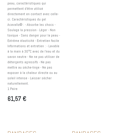
peau, caractéristiques qui
permettent d'être utilisé
directement en contact avec celle-
ci. Caractéristiques du gel
Acavallo® : - Absorbe les chocs -
Soulage la pression - Léger - Non
toxique - Sans danger pour la peau -
Extrême élasticité - Entretien facile
Informations et entretien : - Lavable
à la main à 30°C avec de l'eau et du
savon neutre - Ne ne pas utiliser de
détergents agressifs - Ne pas
mettre au sèche-linge - Ne pas
exposer à la chaleur directe ou au
soleil intense - Laisser sécher
naturellement.
1 Paire
61,57
€