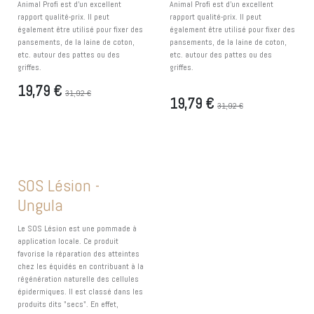
Animal Profi est d'un excellent
Animal Profi est d'un excellent
rapport qualité-prix. Il peut
rapport qualité-prix. Il peut
également être utilisé pour fixer des
également être utilisé pour fixer des
pansements, de la laine de coton,
pansements, de la laine de coton,
etc. autour des pattes ou des
etc. autour des pattes ou des
griffes.
griffes.
19,79
€
31,92
€
19,79
€
31,92
€
SOS Lésion -
Ungula
Le SOS Lésion est une pommade à
application locale. Ce produit
favorise la réparation des atteintes
chez les équidés en contribuant à la
régénération naturelle des cellules
épidermiques. Il est classé dans les
produits dits "secs". En effet,