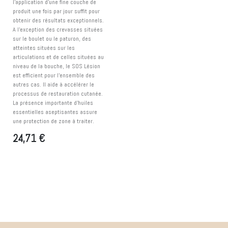
l'application d'une fine couche de
produit une fois par jour suffit pour
obtenir des résultats exceptionnels.
A l'exception des crevasses situées
sur le boulet ou le paturon, des
atteintes situées sur les
articulations et de celles situées au
niveau de la bouche, le SOS Lésion
est efficient pour l'ensemble des
autres cas. Il aide à accélérer le
processus de restauration cutanée.
La présence importante d'huiles
essentielles aseptisantes assure
une protection de zone à traiter.
24,71
€