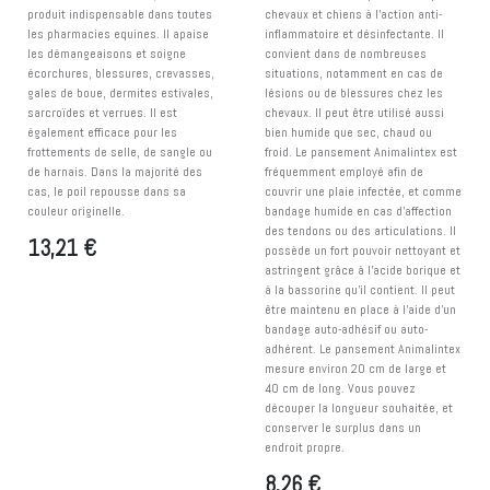
produit indispensable dans toutes
chevaux et chiens à l’action anti-
les pharmacies equines. Il apaise
inflammatoire et désinfectante. Il
les démangeaisons et soigne
convient dans de nombreuses
écorchures, blessures, crevasses,
situations, notamment en cas de
gales de boue, dermites estivales,
lésions ou de blessures chez les
sarcroïdes et verrues. Il est
chevaux. Il peut être utilisé aussi
également efficace pour les
bien humide que sec, chaud ou
frottements de selle, de sangle ou
froid. Le pansement Animalintex est
de harnais. Dans la majorité des
fréquemment employé afin de
cas, le poil repousse dans sa
couvrir une plaie infectée, et comme
couleur originelle.
bandage humide en cas d’affection
des tendons ou des articulations. Il
13,21
€
possède un fort pouvoir nettoyant et
astringent grâce à l’acide borique et
à la bassorine qu’il contient. Il peut
être maintenu en place à l’aide d’un
bandage auto-adhésif ou auto-
adhérent. Le pansement Animalintex
mesure environ 20 cm de large et
40 cm de long. Vous pouvez
découper la longueur souhaitée, et
conserver le surplus dans un
endroit propre.
8,26
€