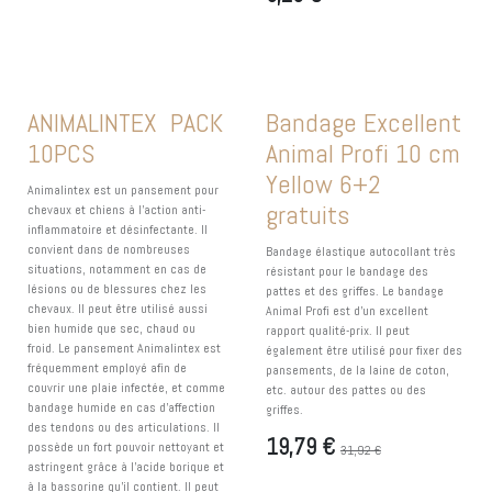
EXCLU WEB !
EXCLU WEB !
ANIMALINTEX PACK
Bandage Excellent
10PCS
Animal Profi 10 cm
Yellow 6+2
Animalintex est un pansement pour
gratuits
chevaux et chiens à l’action anti-
inflammatoire et désinfectante. Il
convient dans de nombreuses
Bandage élastique autocollant très
situations, notamment en cas de
résistant pour le bandage des
lésions ou de blessures chez les
pattes et des griffes. Le bandage
chevaux. Il peut être utilisé aussi
Animal Profi est d'un excellent
bien humide que sec, chaud ou
rapport qualité-prix. Il peut
froid. Le pansement Animalintex est
également être utilisé pour fixer des
fréquemment employé afin de
pansements, de la laine de coton,
couvrir une plaie infectée, et comme
etc. autour des pattes ou des
bandage humide en cas d’affection
griffes.
des tendons ou des articulations. Il
19,79
€
possède un fort pouvoir nettoyant et
31,92
€
astringent grâce à l’acide borique et
à la bassorine qu’il contient. Il peut