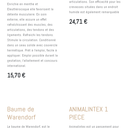
articulations. Son efficacité pour les
Enrichie en menthe et
crevasses situées dans un endroit
Eleuthérocoque elle favorisent la
humide est également remarquable
détente musculaire. En soin
externe, elle assure un effet
24,71
€
rafraîchissant des muscles, des
articulations, des tendons et des
ligaments. Rafraichi les tendons.
Stimule la circulation. Conditionné
dans un seau solide avec couvercle
hermétique. Prèt à l'emploi, facile à
appliquer. Emploi possible durant la
gestation, l'allaitement et concours
international.
15,70
€
Baume de
ANIMALINTEX 1
Warendorf
PIECE
Le baume de Warendorf, est le
Animalintex est un pansement pour