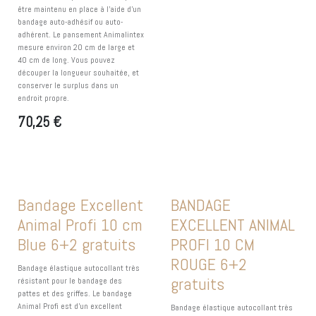
être maintenu en place à l’aide d’un
bandage auto-adhésif ou auto-
adhérent. Le pansement Animalintex
mesure environ 20 cm de large et
40 cm de long. Vous pouvez
découper la longueur souhaitée, et
conserver le surplus dans un
endroit propre.
70,25
€
EXCLU WEB !
EXCLU WEB !
Bandage Excellent
BANDAGE
Animal Profi 10 cm
EXCELLENT ANIMAL
Blue 6+2 gratuits
PROFI 10 CM
ROUGE 6+2
Bandage élastique autocollant très
gratuits
résistant pour le bandage des
pattes et des griffes. Le bandage
Animal Profi est d'un excellent
Bandage élastique autocollant très