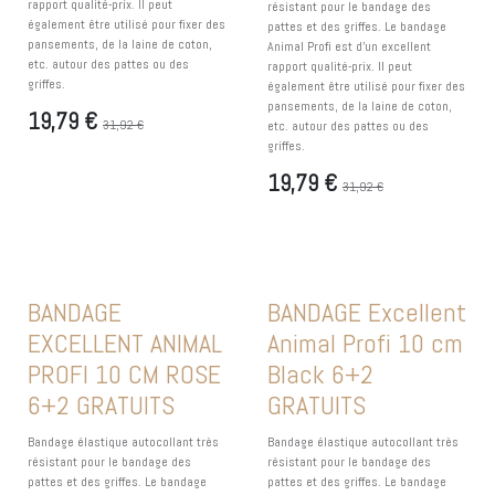
rapport qualité-prix. Il peut
résistant pour le bandage des
également être utilisé pour fixer des
pattes et des griffes. Le bandage
pansements, de la laine de coton,
Animal Profi est d'un excellent
etc. autour des pattes ou des
rapport qualité-prix. Il peut
griffes.
également être utilisé pour fixer des
pansements, de la laine de coton,
19,79
€
31,92
€
etc. autour des pattes ou des
griffes.
19,79
€
31,92
€
EXCLU WEB !
EXCLU WEB !
BANDAGE
BANDAGE Excellent
EXCELLENT ANIMAL
Animal Profi 10 cm
PROFI 10 CM ROSE
Black 6+2
6+2 GRATUITS
GRATUITS
Bandage élastique autocollant très
Bandage élastique autocollant très
résistant pour le bandage des
résistant pour le bandage des
pattes et des griffes. Le bandage
pattes et des griffes. Le bandage