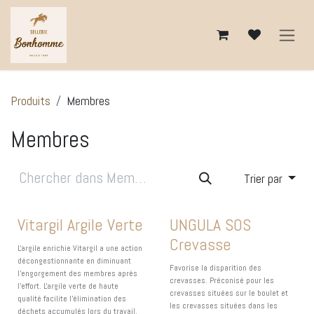
Se rendre au contenu
Produits
Membres
Membres
Trier par
Vitargil Argile Verte
UNGULA SOS
Crevasse
L'argile enrichie Vitargil a une action
décongestionnante en diminuant
Favorise la disparition des
l'engorgement des membres après
crevasses. Préconisé pour les
l'effort. L'argile verte de haute
crevasses situées sur le boulet et
qualité facilite l'élimination des
les crevasses situées dans les
déchets accumulés lors du travail.