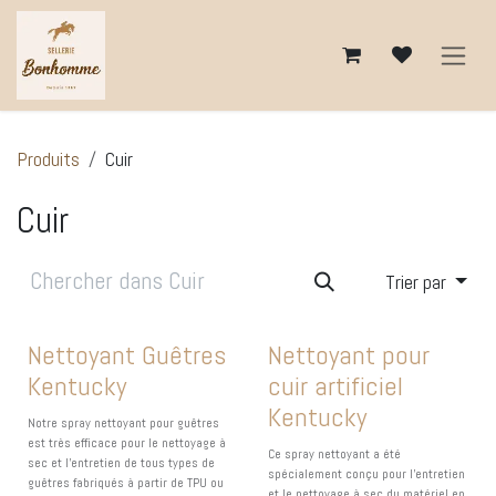
Se rendre au contenu
Produits
Cuir
Cuir
Trier par
Nettoyant Guêtres
Nettoyant pour
Kentucky
cuir artificiel
Kentucky
Notre spray nettoyant pour guêtres
est très efficace pour le nettoyage à
Ce spray nettoyant a été
sec et l’entretien de tous types de
spécialement conçu pour l’entretien
guêtres fabriqués à partir de TPU ou
et le nettoyage à sec du matériel en