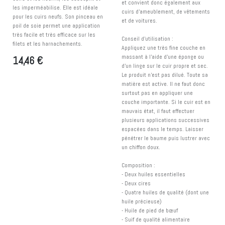
et convient donc également aux
les imperméabilise. Elle est idéale
cuirs d’ameublement, de vêtements
pour les cuirs neufs. Son pinceau en
et de voitures.
poil de soie permet une application
très facile et très efficace sur les
Conseil d'utilisation :
filets et les harnachements.
Appliquez une très fine couche en
massant à l'aide d'une éponge ou
14,46
€
d'un linge sur le cuir propre et sec.
Le produit n'est pas dilué. Toute sa
matière est active. Il ne faut donc
surtout pas en appliquer une
couche importante. Si le cuir est en
mauvais état, il faut effectuer
plusieurs applications successives
espacées dans le temps. Laisser
pénétrer le baume puis lustrer avec
un chiffon doux.
Composition :
- Deux huiles essentielles
- Deux cires
- Quatre huiles de qualité (dont une
huile précieuse)
- Huile de pied de bœuf
- Suif de qualité alimentaire