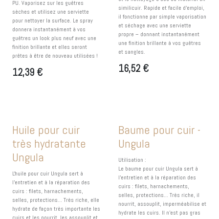
PU. Vaporisez sur les guêtres
similicuir. Rapide et facile d’emploi,
sèches et utilisez une serviette
il fonctionne par simple vaporisation
pour nettoyer la surface. Le spray
et séchage avec une serviette
donnera instantanément à vos
propre – donnant instantanément
guêtres un look plus neuf avec une
une finition brillante à vos guêtres
finition brillante et elles seront
et sangles.
prêtes à être de nouveau utilisées !
16,52
€
12,39
€
Huile pour cuir
Baume pour cuir -
très hydratante
Ungula
Ungula
Utilisation :
Le baume pour cuir Ungula sert à
L'huile pour cuir Ungula sert à
l’entretien et à la réparation des
l'entretien et à la réparation des
cuirs : filets, harnachements,
cuirs : filets, harnachements,
selles, protections... Très riche, il
selles, protections... Très riche, elle
nourrit, assouplit, imperméabilise et
hydrate de façon très importante les
hydrate les cuirs. Il n’est pas gras
cuirs et les nourrit, les assouplit et