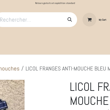
Retours gratuits et expédition standard
My Cart
​Le Cavalier
Cheval au repos
Cheval au travail
Produit
-mouches
LICOL FRANGES ANTI-MOUCHE BLEU 
LICOL F
MOUCHE