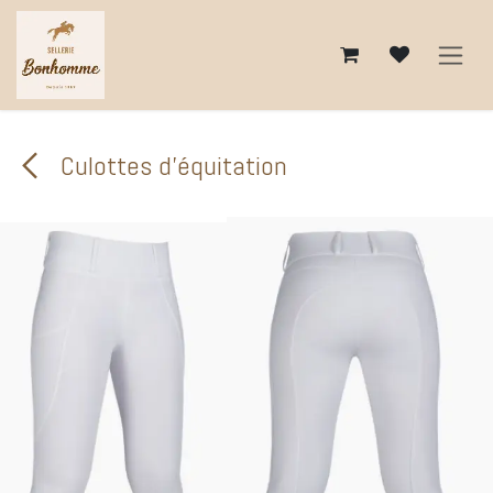
Se rendre au contenu
Culottes d'équitation