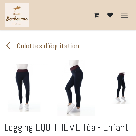
Se rendre au contenu
Culottes d'équitation
Legging EQUITHÈME Téa - Enfant