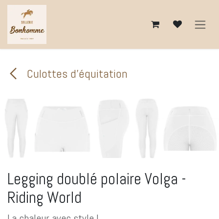
Se rendre au contenu
Culottes d'équitation
Legging doublé polaire Volga -
Riding World
La chaleur avec style !