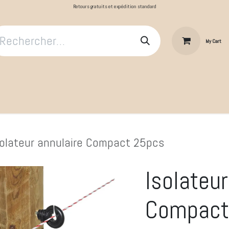
Retours gratuits et expédition standard
My Cart
​Le Cavalier
Cheval au repos
Cheval au travail
Produit
solateur annulaire Compact 25pcs
Isolateur
Compact