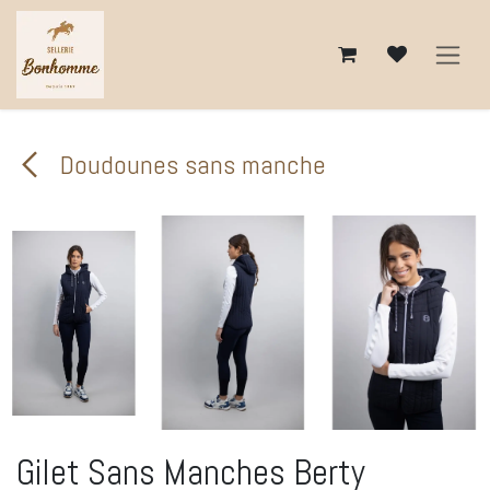
Se rendre au contenu
Doudounes sans manche
Gilet Sans Manches Berty