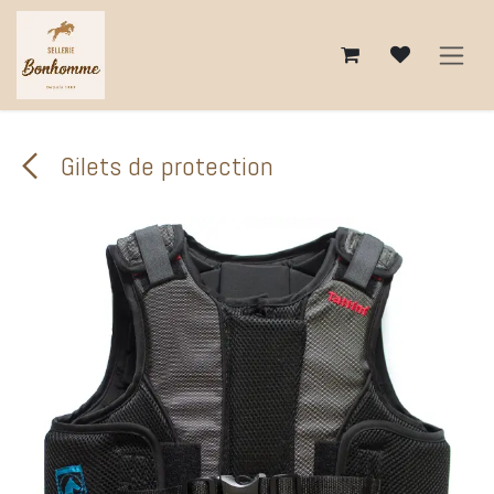
Se rendre au contenu
Gilets de protection