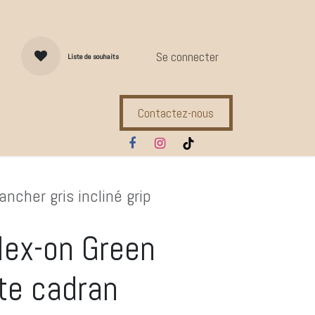
Se connecter
Liste de souhaits
Contactez-nous
s d'entretien
Compl. Alimentaires
Ecuries
Marques
ncher gris incliné grip
Flex-on Green
te cadran