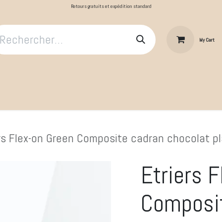
Retours gratuits et expédition standard
My Cart
​Le Cavalier
Cheval au repos
Cheval au travail
Produit
rs Flex-on Green Composite cadran chocolat pla
Etriers 
Composi