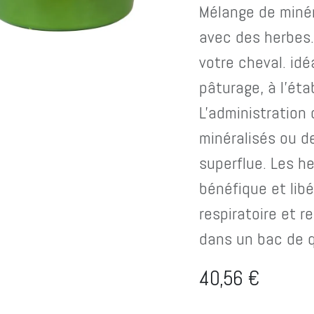
Mélange de minér
avec des herbes.
votre cheval. idé
pâturage, à l'ét
L'administration
minéralisés ou d
superflue. Les h
bénéfique et libé
respiratoire et 
dans un bac de qu
40,56
€