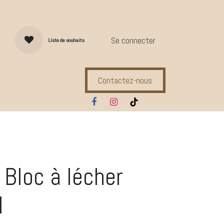
Se connecter
Liste de souhaits
Contactez-nous
s d'entretien
Compl. Alimentaires
Ecuries
Marques
 Bloc à lécher
l