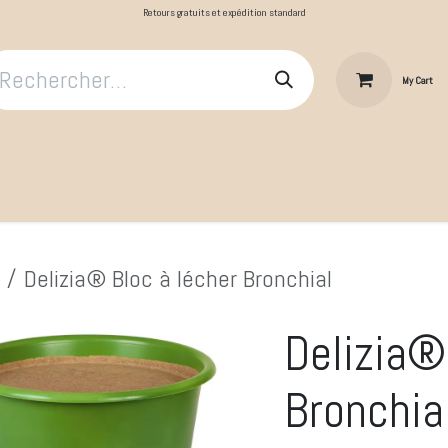
Retours gratuits et expédition standard
My Cart
​Le Cavalier
Cheval au repos
Cheval au travail
Produit
Delizia® Bloc à lécher Bronchial
Delizia®
Bronchia