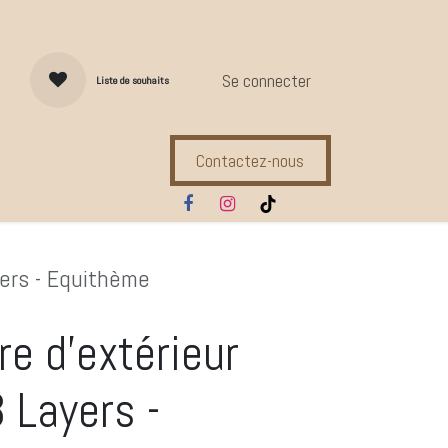
Se connecter
Liste de souhaits
Contactez-nous
s d'entretien
Compl. Alimentaires
Ecuries
Marques
yers - Equithème
re d'extérieur
 Layers -