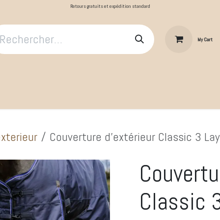
Retours gratuits et expédition standard
My Cart
​Le Cavalier
Cheval au repos
Cheval au travail
Produit
xterieur
Couverture d'extérieur Classic 3 La
Couvertu
Classic 3