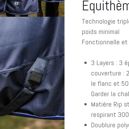
Equithè
Technologie trip
poids minimal
Fonctionnelle et
3 Layers : 3 
couverture : 
le flanc et 50
Garder la cha
Matière Rip 
respirant 30
Doublure poly