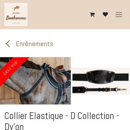
Se rendre au contenu
Enrênements
EXCLU WEB !
EXCLU WEB !
EXCLU WEB !
Collier Elastique - D Collection -
Dy'on