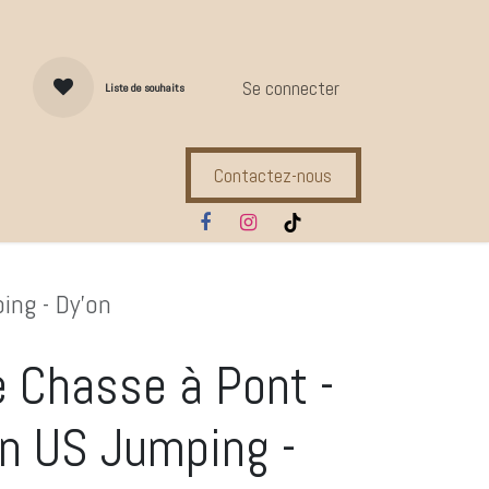
Se connecter
Liste de souhaits
Contactez-nous
s d'entretien
Compl. Alimentaires
Ecuries
Marques
ing - Dy'on
e Chasse à Pont -
on US Jumping -