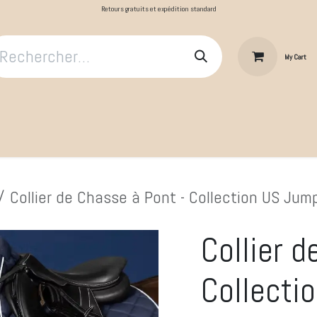
Retours gratuits et expédition standard
My Cart
​Le Cavalier
Cheval au repos
Cheval au travail
Produit
Collier de Chasse à Pont - Collection US Jump
Collier d
Collecti