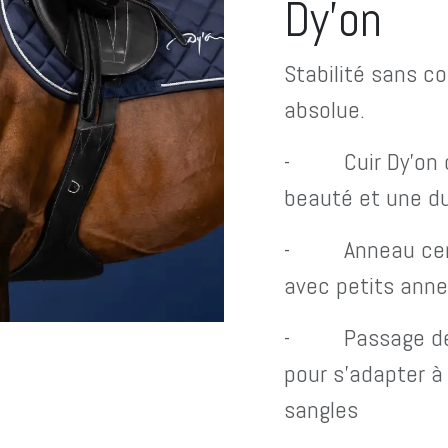
Dy'on
Stabilité sans c
absolue.
- Cuir Dy'on de
beauté et une du
- Anneau centra
avec petits ann
- Passage de s
pour s’adapter à 
sangles