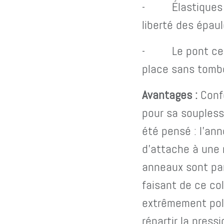
- Élastiques de
liberté des épau
- Le pont centr
place sans tombe
Avantages :
Conf
pour sa soupless
été pensé : l’ann
d’attache à une 
anneaux sont par
faisant de ce co
extrêmement pol
répartir la press