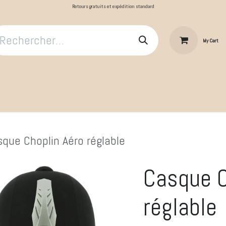
Retours gratuits et expédition standard
My Cart
​Le Cavalier
Cheval au repos
Cheval au travail
Produit
que Choplin Aéro réglable
Casque C
réglable