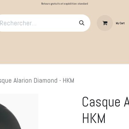
Retours gratuits et expédition standard
My Cart
​Le Cavalier
Cheval au repos
Cheval au travail
Produit
que Alarion Diamond - HKM
Casque A
HKM