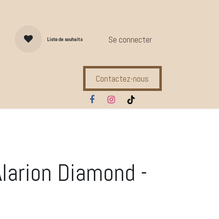
Se connecter
Liste de souhaits
Contactez-nous
s d'entretien
Compl. Alimentaires
Ecuries
Marques
larion Diamond -