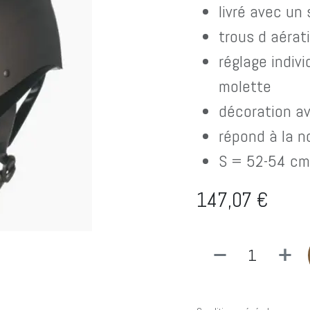
livré avec un
trous d aérat
réglage indivi
molette
décoration av
répond à la 
S = 52-54 cm
147,07
€