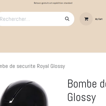
Retours gratuits et expédition standard
My Cart
​Le Cavalier
Cheval au repos
Cheval au travail
Produit
be de securite Royal Glossy
Bombe de
Glossy