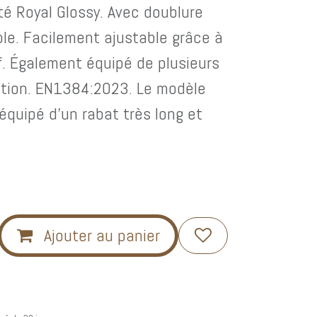
é Royal Glossy. Avec doublure
ble. Facilement ajustable grâce à
f. Également équipé de plusieurs
ation. EN1384:2023. Le modèle
équipé d'un rabat très long et
Appellez-nous
(0032)019/51.40.00
Cookies
Conditions générales de vente /
Ajouter au panier
RGPD