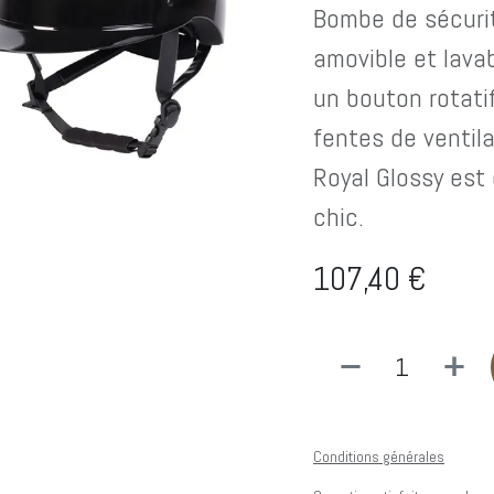
Bombe de sécurit
amovible et lava
un bouton rotati
fentes de ventil
Royal Glossy est 
Ouvert du Lundi au Vendredi *
chic.
De 10h à 12h30 et de 13h30 à
107,40
€
18h00
Le Samedi *
De 10h à 18h00
* Sauf jours fériés
Conditions générales