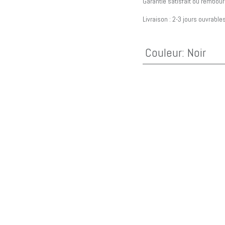
Garantie satisfait ou rembour
Livraison : 2-3 jours ouvrable
​ ​
Couleur
:
Noir