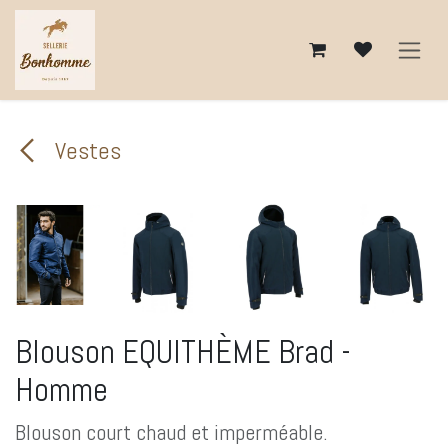
Se rendre au contenu
Vestes
Blouson EQUITHÈME Brad -
Homme
Blouson court chaud et imperméable.