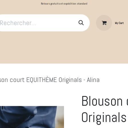
Retours gratuits et expédition standard
My Cart
​Le Cavalier
Cheval au repos
Cheval au travail
Produit
son court EQUITHÈME Originals - Alina
Blouson
Originals