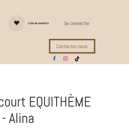
Se connecter
Liste de souhaits
Contactez-nous
s d'entretien
Compl. Alimentaires
Ecuries
Marques
 court EQUITHÈME
 - Alina