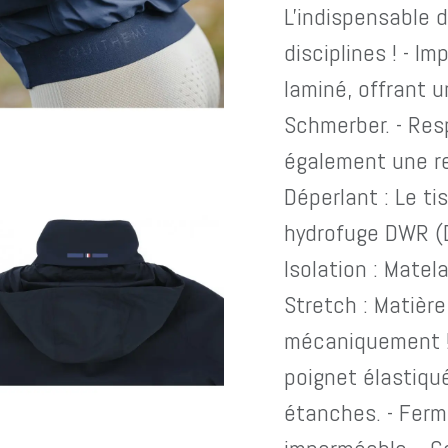
L'indispensable d
disciplines ! - Im
laminé, offrant 
Schmerber. - Resp
également une re
Déperlant : Le ti
hydrofuge DWR (D
Isolation : Matel
Stretch : Matière
mécaniquement ! 
poignet élastiqué
étanches. - Ferm