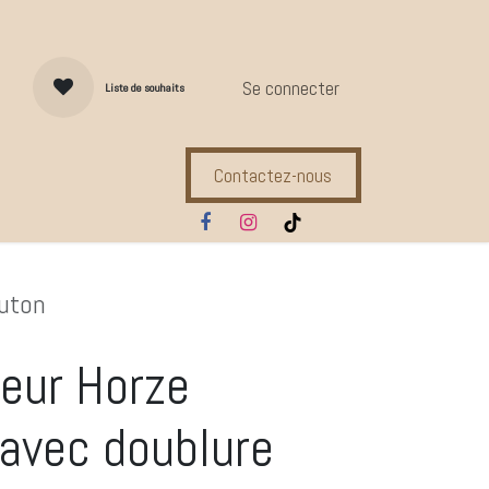
Se connecter
Liste de souhaits
Contactez-nous
s d'entretien
Compl. Alimentaires
Ecuries
Marques
outon
eur Horze
 avec doublure