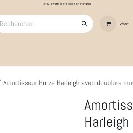
Retours gratuits et expédition standard
My Cart
​Le Cavalier
Cheval au repos
Cheval au travail
Produit
Amortisseur Horze Harleigh avec doublure m
Amortiss
Harleigh