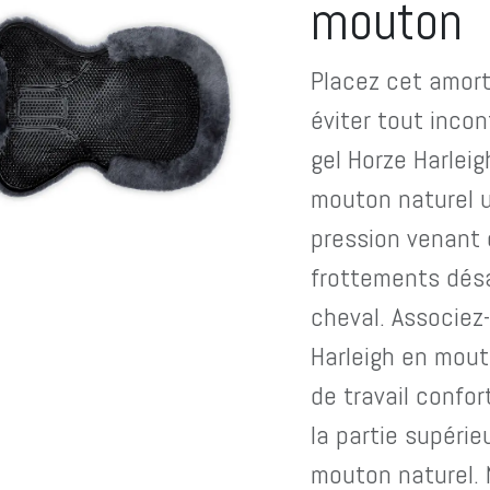
mouton
Placez cet amort
éviter tout incon
gel Horze Harlei
mouton naturel u
pression venant d
frottements désa
cheval. Associez-
Harleigh en mou
de travail confor
la partie supérie
mouton naturel. 