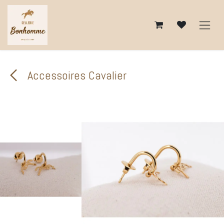
Se rendre au contenu
Accessoires Cavalier